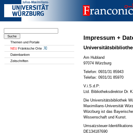
Impressum + Dat
Themen und Portale
Universitätsbibliot
NEU
Fränkische Orte
Datenbanken
Am Hubland
Zeitschriften
97074 Würzburg
Telefon: 0931/31 85943
Telefax: 0931/31 85970
V.i.S.d.P:
Ltd. Bibliotheksdirektor Dr.
Die Universitätsbibliothek Wü
Maximilians-Universität Würz
Würzburg ist das Bayerische
Wissenschaft und Kunst.
Umsatzsteuer-Identifikatio
DE134187690