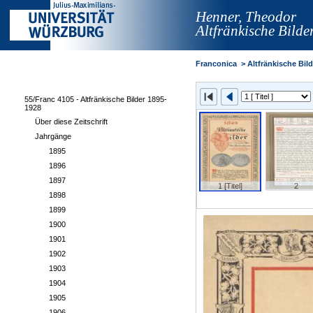
Henner, Theodor
Altfränkische Bild
Franconica
>
Altfränkische Bil
55/Franc 4105 - Altfränkische Bilder 1895-
1928
Über diese Zeitschrift
Jahrgänge
1895
1896
1897
1 [Titel]
2
1898
1899
1900
1901
1902
1903
1904
1905
1906